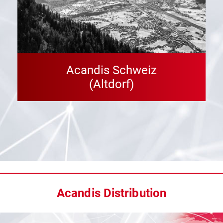
Acandis Schweiz
(Altdorf)
Acandis Distribution