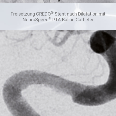
®
Freisetzung CREDO
Stent nach Dilatation mit
®
NeuroSpeed
PTA Ballon Catheter