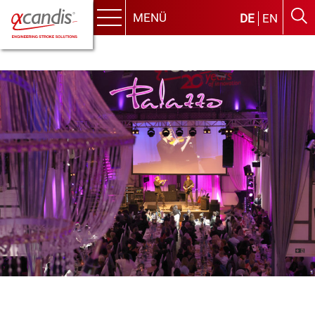
MENÜ
DE
EN
Menu
Skip
to
content