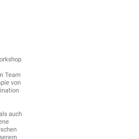
Workshop
em Team
apie von
ination
als auch
dene
tischen
nserem