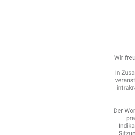
Wir fre
In Zus
veranst
intrak
Der Wor
pra
Indika
Sitzu