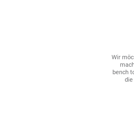
Wir möch
mache
bench t
die