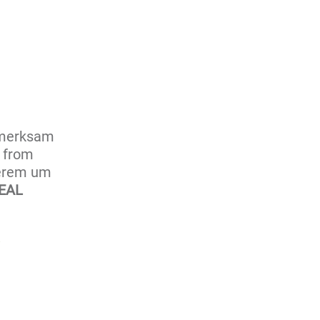
ufmerksam
: from
derem um
EAL