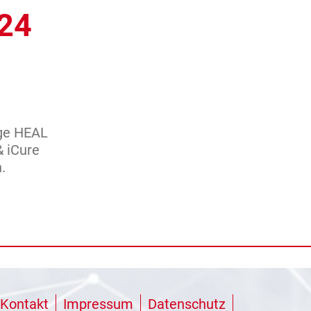
024
ige HEAL
 iCure
.
Kontakt
Impressum
Datenschutz