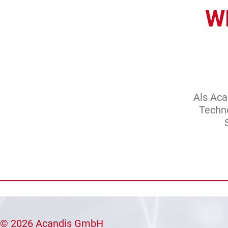
WL
Als Aca
Techn
© 2026 Acandis GmbH