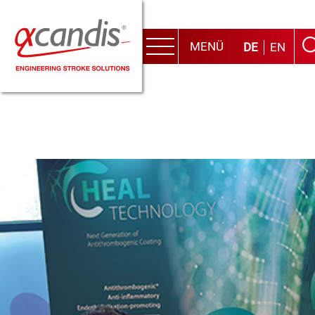
MENÜ
DE
EN
Menu
Skip
to
content