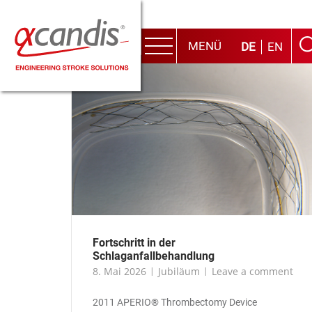
Skip
to
content
MENÜ
DE
EN
Menu
Fortschritt in der
Schlaganfallbehandlung
8. Mai 2026
Jubiläum
Leave a comment
2011 APERIO® Thrombectomy Device